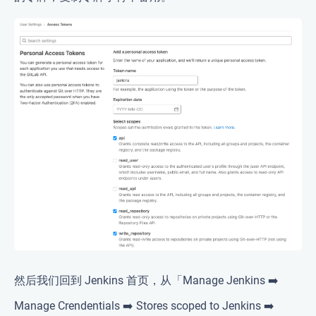
然后我们回到 Jenkins 首页，从「Manage Jenkins ➡️
Manage Crendentials ➡️ Stores scoped to Jenkins ➡️