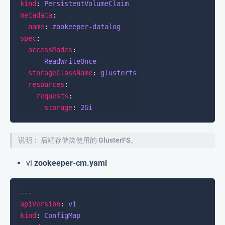
kind
: 
PersistentVolumeClaim
metadata
name
: 
zookeeper-datalog
spec
accessModes
    - 
ReadWriteOnce
storageClassName
: 
glusterfs
resources
requests
storage
: 
2Gi
说明：
后端存储类使用的
GlusterFS
。
vi
zookeeper-cm.yaml
apiVersion
: 
v1
kind
: 
ConfigMap