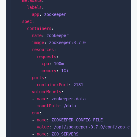
metadata
labels
app
: 
zookeeper
spec
containers
      - 
name
: 
zookeeper
image
: 
zookeeper:3.7.0
resources
requests
cpu
: 
100m
memory
: 
1Gi
ports
        - 
containerPort
: 
2181
volumeMounts
        - 
name
: 
zookeeper-data
mountPath
: 
/data
env
        - 
name
: 
ZOOKEEPER_CONFIG_FILE
value
: 
/opt/zookeeper-3.7.0/conf/zoo.cfg
        - 
name
: 
ZOO_SERVERS