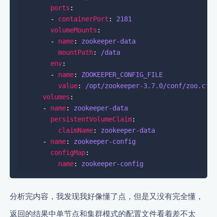
ports
        - 
containerPort
: 
2181
volumeMounts
        - 
name
: 
zookeeper-data
mountPath
: 
/data
env
        - 
name
: 
ZOOKEEPER_CONFIG_FILE
value
: 
/opt/zookeeper-3.7.0/conf/zoo.cfg
volumes
      - 
name
: 
zookeeper-data
persistentVolumeClaim
claimName
: 
zookeeper-data
      - 
name
: 
zookeeper-config
configMap
name
: 
zookeeper-config
分析完内容，我发现我好像懂了点，但是又没有完全懂，
返回的结果中单节点和集群模式的配置文件看着差不太