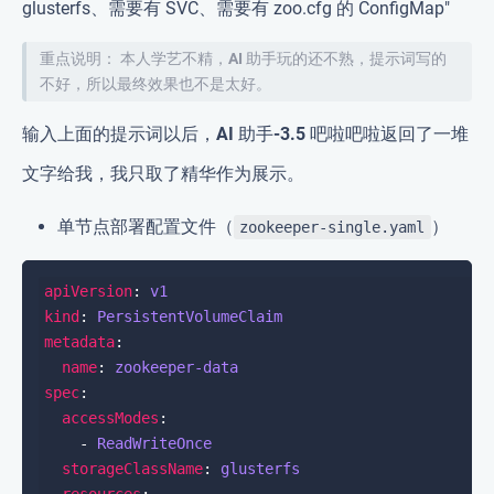
glusterfs、需要有 SVC、需要有 zoo.cfg 的 ConfigMap"
重点说明：
本人学艺不精，
AI 助手
玩的还不熟，提示词写的
不好，所以最终效果也不是太好。
输入上面的提示词以后，
AI 助手-3.5
吧啦吧啦返回了一堆
文字给我，我只取了精华作为展示。
单节点部署配置文件（
）
zookeeper-single.yaml
apiVersion
: 
v1
kind
: 
PersistentVolumeClaim
metadata
name
: 
zookeeper-data
spec
accessModes
    - 
ReadWriteOnce
storageClassName
: 
glusterfs