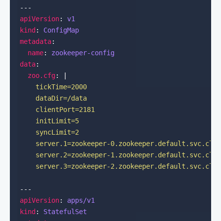
apiVersion
: 
v1
kind
: 
ConfigMap
metadata
name
: 
zookeeper-config
data
zoo.cfg
: |
    server.3=zookeeper-2.zookeeper.default.svc.clu
apiVersion
: 
apps/v1
kind
: 
StatefulSet