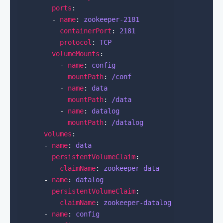
ports
        - 
name
: 
zookeeper-2181
containerPort
: 
2181
protocol
: 
TCP
volumeMounts
          - 
name
: 
config
mountPath
: 
/conf
          - 
name
: 
data
mountPath
: 
/data
          - 
name
: 
datalog
mountPath
: 
/datalog
volumes
      - 
name
: 
data
persistentVolumeClaim
claimName
: 
zookeeper-data
      - 
name
: 
datalog
persistentVolumeClaim
claimName
: 
zookeeper-datalog
      - 
name
: 
config