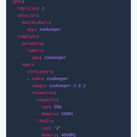
spec
replicas
: 
1
selector
matchLabels
app
: 
zookeeper
template
metadata
labels
app
: 
zookeeper
spec
containers
      - 
name
: 
zookeeper
image
: 
zookeeper:3.8.2
resources
requests
cpu
: 
50m
memory
: 
500Mi
limits
cpu
: 
'2'
memory
: 
4000Mi