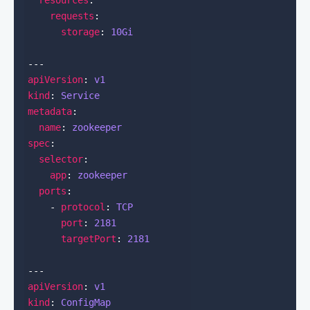
resources
requests
storage
: 
10Gi
apiVersion
: 
v1
kind
: 
Service
metadata
name
: 
zookeeper
spec
selector
app
: 
zookeeper
ports
    - 
protocol
: 
TCP
port
: 
2181
targetPort
: 
2181
apiVersion
: 
v1
kind
: 
ConfigMap