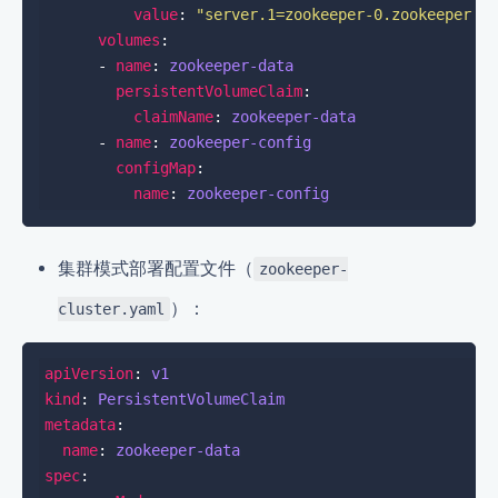
value
: 
"server.1=zookeeper-0.zookeeper.d
volumes
      - 
name
: 
zookeeper-data
persistentVolumeClaim
claimName
: 
zookeeper-data
      - 
name
: 
zookeeper-config
configMap
name
: 
zookeeper-config
集群模式部署配置文件（
zookeeper-
）：
cluster.yaml
apiVersion
: 
v1
kind
: 
PersistentVolumeClaim
metadata
name
: 
zookeeper-data
spec