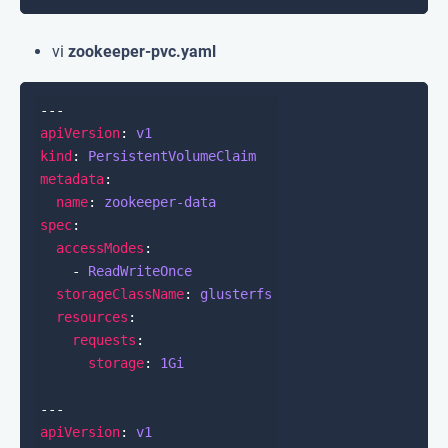
vi
zookeeper-pvc.yaml
apiVersion
: 
v1
kind
: 
PersistentVolumeClaim
metadata
name
: 
zookeeper-data
spec
accessModes
    - 
ReadWriteOnce
storageClassName
: 
glusterfs
resources
requests
storage
: 
1Gi
apiVersion
: 
v1