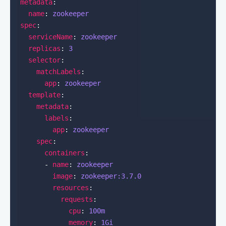
metadata
name
: 
zookeeper
spec
serviceName
: 
zookeeper
replicas
: 
3
selector
matchLabels
app
: 
zookeeper
template
metadata
labels
app
: 
zookeeper
spec
containers
      - 
name
: 
zookeeper
image
: 
zookeeper:3.7.0
resources
requests
cpu
: 
100m
memory
: 
1Gi