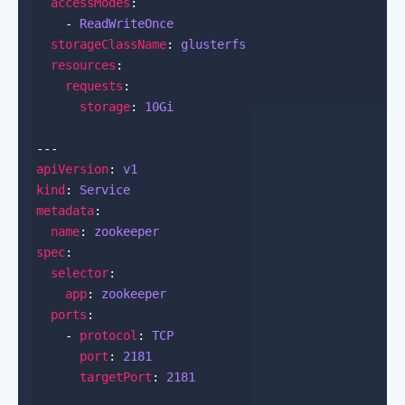
accessModes
    - 
ReadWriteOnce
storageClassName
: 
glusterfs
resources
requests
storage
: 
10Gi
apiVersion
: 
v1
kind
: 
Service
metadata
name
: 
zookeeper
spec
selector
app
: 
zookeeper
ports
    - 
protocol
: 
TCP
port
: 
2181
targetPort
: 
2181