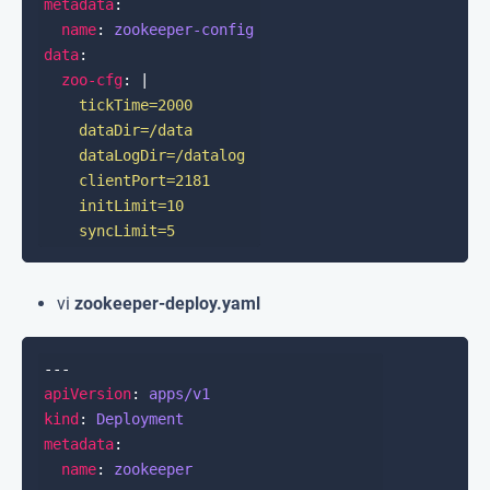
metadata
name
: 
zookeeper-config
data
zoo-cfg
: |
    syncLimit=5
vi
zookeeper-deploy.yaml
apiVersion
: 
apps/v1
kind
: 
Deployment
metadata
name
: 
zookeeper