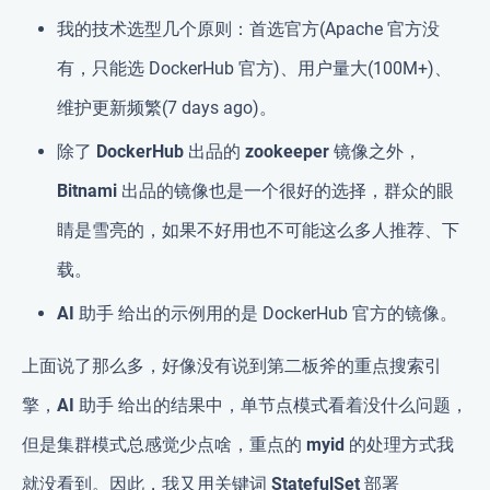
我的技术选型几个原则：
首选官方
(Apache 官方没
有，只能选 DockerHub 官方)、
用户量大
(100M+)、
维护更新频繁
(7 days ago)。
除了
DockerHub
出品的
zookeeper
镜像之外，
Bitnami
出品的镜像也是一个很好的选择，群众的眼
睛是雪亮的，如果不好用也不可能这么多人推荐、下
载。
AI 助手
给出的示例用的是 DockerHub 官方的镜像。
上面说了那么多，好像没有说到
第二板斧
的重点
搜索引
擎
，
AI 助手
给出的结果中，单节点模式看着没什么问题，
但是集群模式总感觉少点啥，重点的
myid
的处理方式我
就没看到。因此，我又用关键词
StatefulSet 部署