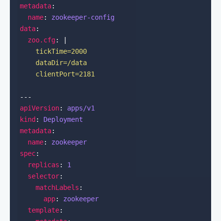
metadata
name
: 
zookeeper-config
data
zoo.cfg
: |
    clientPort=2181
apiVersion
: 
apps/v1
kind
: 
Deployment
metadata
name
: 
zookeeper
spec
replicas
: 
1
selector
matchLabels
app
: 
zookeeper
template